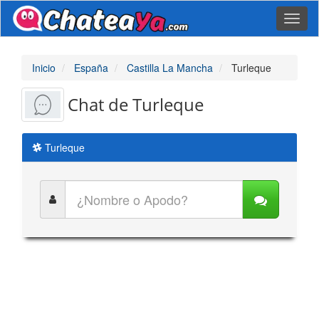
Toggl
naviga
Inicio
España
Castilla La Mancha
Turleque
Chat de Turleque
Turleque