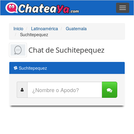
Toggl
naviga
Inicio
Latinoamérica
Guatemala
Suchitepequez
Chat de Suchitepequez
Suchitepequez