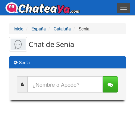
Toggl
naviga
Inicio
España
Cataluña
Senia
Chat de Senia
Senia