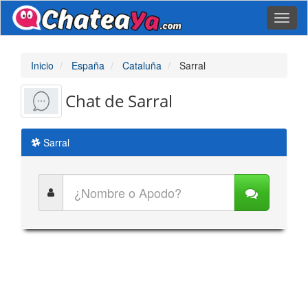
Toggl
naviga
Inicio
España
Cataluña
Sarral
Chat de Sarral
Sarral