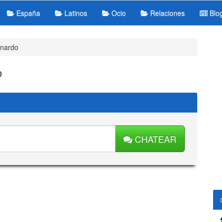
España
Latinos
Ocio
Relaciones
Blo
rnardo
o
CHATEAR