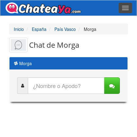
Toggl
naviga
Inicio
España
País Vasco
Morga
Chat de Morga
Morga