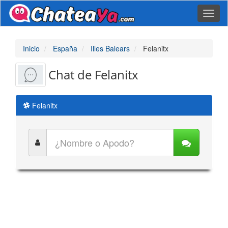
Toggl
naviga
Inicio
España
Illes Balears
Felanitx
Chat de Felanitx
Felanitx