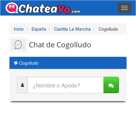
Toggl
naviga
Inicio
España
Castilla La Mancha
Cogolludo
Chat de Cogolludo
Cogolludo