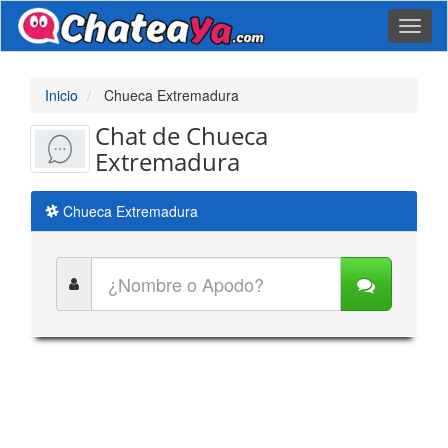
Toggl
naviga
Inicio
Chueca Extremadura
Chat de Chueca
Extremadura
Chueca Extremadura