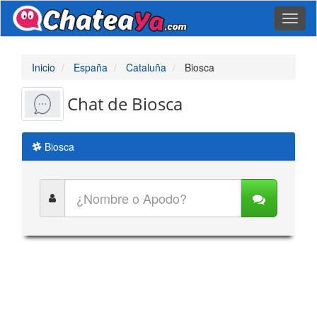
Toggl
naviga
Inicio
España
Cataluña
Biosca
Chat de Biosca
Biosca