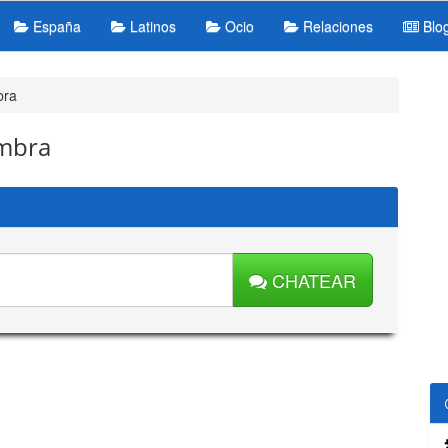
España
Latinos
Ocio
Relaciones
Blo
bra
ambra
CHATEAR